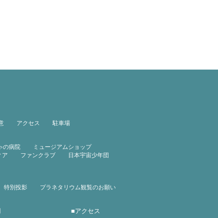
意
アクセス
駐車場
ゃの病院
ミュージアムショップ
ィア
ファンクラブ
日本宇宙少年団
特別投影
プラネタリウム観覧のお願い
用
■
アクセス