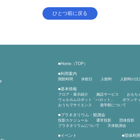
ひとつ前に戻る
■
Home（TOP）
■
利用案内
開館時間
休館日
入館料
入館時の注
■
基本情報
フロア・展示紹介
施設サービス
おもち
ウェルカムロボット「ハロット」
ボランテ
おうちでサイエンス
遊学館について
■
プラネタリウム・観測会
投影スケジュール
通常投影
団体投影
プラネタリウムについて
天体観測会
■
イベント
■
団体利
ほか