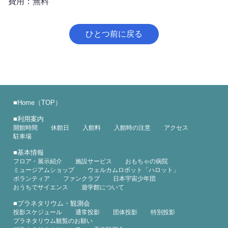
費用：無料
ひとつ前に戻る
■
Home（TOP）
■
利用案内
開館時間
休館日
入館料
入館時の注意
アクセス
駐車場
■
基本情報
フロア・展示紹介
施設サービス
おもちゃの病院
ミュージアムショップ
ウェルカムロボット「ハロット」
ボランティア
ファンクラブ
日本宇宙少年団
おうちでサイエンス
遊学館について
■
プラネタリウム・観測会
投影スケジュール
通常投影
団体投影
特別投影
プラネタリウム観覧のお願い