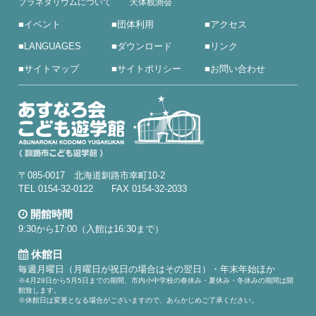
プラネタリウムについて
天体観測会
■
イベント
■
団体利用
■
アクセス
■
LANGUAGES
■
ダウンロード
■
リンク
■
サイトマップ
■
サイトポリシー
■
お問い合わせ
〒085-0017 北海道釧路市幸町10-2
TEL 0154-32-0122 FAX 0154-32-2033
開館時間
9:30から17:00（入館は16:30まで）
休館日
毎週月曜日（月曜日が祝日の場合はその翌日）・年末年始ほか
※4月29日から5月5日までの期間、市内小中学校の春休み・夏休み・冬休みの期間は開
館致します。
※休館日は変更となる場合がございますので、あらかじめご了承ください。