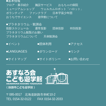
■
基本情報
フロア・展示紹介
施設サービス
おもちゃの病院
ミュージアムショップ
ウェルカムロボット「ハロット」
ボランティア
ファンクラブ
日本宇宙少年団
おうちでサイエンス
遊学館について
■
プラネタリウム・観測会
投影スケジュール
通常投影
団体投影
特別投影
プラネタリウム観覧のお願い
プラネタリウムについて
天体観測会
■
イベント
■
団体利用
■
アクセス
■
LANGUAGES
■
ダウンロード
■
リンク
■
サイトマップ
■
サイトポリシー
■
お問い合わせ
〒085-0017 北海道釧路市幸町10-2
TEL 0154-32-0122 FAX 0154-32-2033