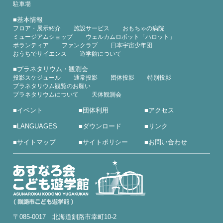
駐車場
■
基本情報
フロア・展示紹介
施設サービス
おもちゃの病院
ミュージアムショップ
ウェルカムロボット「ハロット」
ボランティア
ファンクラブ
日本宇宙少年団
おうちでサイエンス
遊学館について
■
プラネタリウム・観測会
投影スケジュール
通常投影
団体投影
特別投影
プラネタリウム観覧のお願い
プラネタリウムについて
天体観測会
■
イベント
■
団体利用
■
アクセス
■
LANGUAGES
■
ダウンロード
■
リンク
■
サイトマップ
■
サイトポリシー
■
お問い合わせ
〒085-0017 北海道釧路市幸町10-2