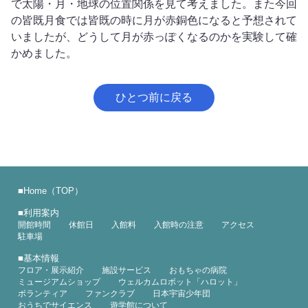
で太陽・月・地球の位置関係を見て考えました。また今回
の皆既月食では皆既の時に月が赤銅色になると予想されて
いましたが、どうして月が赤っぽくなるのかを実験して確
かめました。
ひとつ前に戻る
■
Home（TOP）
■
利用案内
開館時間
休館日
入館料
入館時の注意
アクセス
駐車場
■
基本情報
フロア・展示紹介
施設サービス
おもちゃの病院
ミュージアムショップ
ウェルカムロボット「ハロット」
ボランティア
ファンクラブ
日本宇宙少年団
おうちでサイエンス
遊学館について