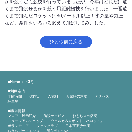
かを競う定点競技を行っていましたが、今年はどれだけ遠
くまで飛ばせるかを競う飛距離競技を行いました。一番遠
くまで飛んだロケットは80メートル以上！水の量や気圧
など、条件をいろいろ変えて飛ばしてみました。
ひとつ前に戻る
■
Home（TOP）
■
利用案内
開館時間
休館日
入館料
入館時の注意
アクセス
駐車場
■
基本情報
フロア・展示紹介
施設サービス
おもちゃの病院
ミュージアムショップ
ウェルカムロボット「ハロット」
ボランティア
ファンクラブ
日本宇宙少年団
おうちでサイエンス
遊学館について