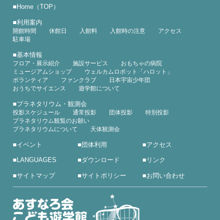
■
Home（TOP）
■
利用案内
開館時間
休館日
入館料
入館時の注意
アクセス
駐車場
■
基本情報
フロア・展示紹介
施設サービス
おもちゃの病院
ミュージアムショップ
ウェルカムロボット「ハロット」
ボランティア
ファンクラブ
日本宇宙少年団
おうちでサイエンス
遊学館について
■
プラネタリウム・観測会
投影スケジュール
通常投影
団体投影
特別投影
プラネタリウム観覧のお願い
プラネタリウムについて
天体観測会
■
イベント
■
団体利用
■
アクセス
■
LANGUAGES
■
ダウンロード
■
リンク
■
サイトマップ
■
サイトポリシー
■
お問い合わせ