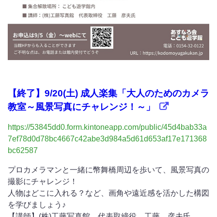
【終了】9/20(土) 成人楽集「大人のためのカメラ
教室～風景写真にチャレンジ！～」
https://53845dd0.form.kintoneapp.com/public/45d4bab33a
7ef78d0d78bc4667c42abe3d984a5d61d653af17e171368
bc62587
プロカメラマンと一緒に幣舞橋周辺を歩いて、風景写真の
撮影にチャレンジ！
人物はどこに入れる？など、画角や遠近感を活かした構図
を学びましょう♪
【講師】(株)工藤写真館 代表取締役 工藤 彦夫氏