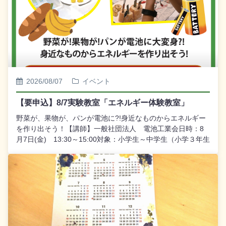
2026/08/07
イベント
【要申込】8/7実験教室「エネルギー体験教室」
野菜が、果物が、パンが電池に?!身近なものからエネルギー
を作り出そう！【講師】一般社団法人 電池工業会日時：8
月7日(金) 13:30～15:00対象：小学生～中学生（小学３年生
以下は要保護者同伴）定員：30名受付：7/24(金)9:30～ＷＥ
Ｂ受付【定員締切】 ※申し込みはこちら