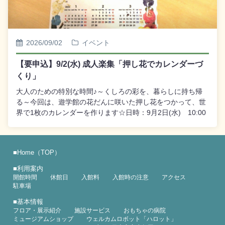
2026/09/02
イベント
【要申込】9/2(水) 成人楽集「押し花でカレンダーづ
くり」
大人のための特別な時間♪～くしろの彩を、暮らしに持ち帰
る～今回は、遊学館の花だんに咲いた押し花をつかって、世
界で1枚のカレンダーを作ります☆日時：9月2日(水) 10:00
～12:00対象：18歳以上(高校生をのぞく)定員：20名費用：
材料費500円＋展示室観覧料(年間パスポート可)受付：8月18
日(火)9:30～ WEB受付 ※申し込みはタイトルをクリック
■
Home（TOP）
してください。
■
利用案内
開館時間
休館日
入館料
入館時の注意
アクセス
駐車場
■
基本情報
フロア・展示紹介
施設サービス
おもちゃの病院
ミュージアムショップ
ウェルカムロボット「ハロット」