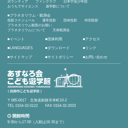
ボランティア
ファンクラブ
日本宇宙少年団
おうちでサイエンス
遊学館について
■
プラネタリウム・観測会
投影スケジュール
通常投影
団体投影
特別投影
プラネタリウム観覧のお願い
プラネタリウムについて
天体観測会
■
イベント
■
団体利用
■
アクセス
■
LANGUAGES
■
ダウンロード
■
リンク
■
サイトマップ
■
サイトポリシー
■
お問い合わせ
〒085-0017 北海道釧路市幸町10-2
TEL 0154-32-0122 FAX 0154-32-2033
開館時間
9:30から17:00（入館は16:30まで）